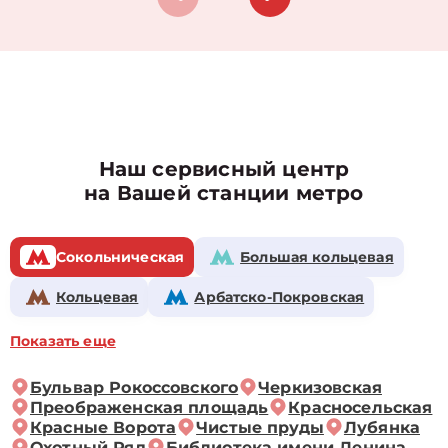
Наш сервисный центр
на Вашей станции метро
Сокольническая
Большая кольцевая
Кольцевая
Арбатско-Покровская
Показать еще
Бульвар Рокоссовского
Черкизовская
Преображенская площадь
Красносельская
Красные Ворота
Чистые пруды
Лубянка
Охотный Ряд
Библиотека имени Ленина