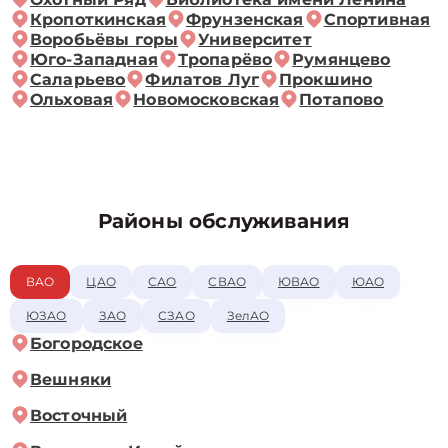
Кропоткинская
Фрунзенская
Спортивная
Воробьёвы горы
Университет
Юго-Западная
Тропарёво
Румянцево
Саларьево
Филатов Луг
Прокшино
Ольховая
Новомосковская
Потапово
Районы обслуживания
ВАО
ЦАО
САО
СВАО
ЮВАО
ЮАО
ЮЗАО
ЗАО
СЗАО
ЗелАО
Богородское
Вешняки
Восточный