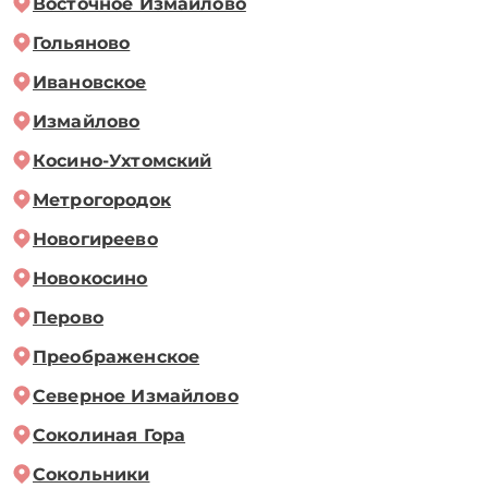
Восточное Измайлово
Гольяново
Ивановское
Измайлово
Косино-Ухтомский
Метрогородок
Новогиреево
Новокосино
Перово
Преображенское
Северное Измайлово
Соколиная Гора
Сокольники