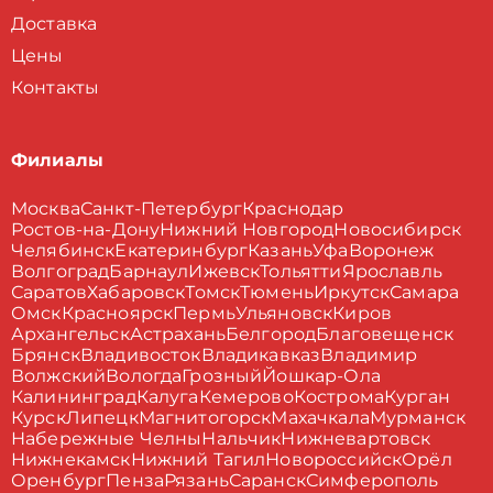
Доставка
Цены
Контакты
Филиалы
Москва
Санкт-Петербург
Краснодар
Ростов-на-Дону
Нижний Новгород
Новосибирск
Челябинск
Екатеринбург
Казань
Уфа
Воронеж
Волгоград
Барнаул
Ижевск
Тольятти
Ярославль
Саратов
Хабаровск
Томск
Тюмень
Иркутск
Самара
Омск
Красноярск
Пермь
Ульяновск
Киров
Архангельск
Астрахань
Белгород
Благовещенск
Брянск
Владивосток
Владикавказ
Владимир
Волжский
Вологда
Грозный
Йошкар-Ола
Калининград
Калуга
Кемерово
Кострома
Курган
Курск
Липецк
Магнитогорск
Махачкала
Мурманск
Набережные Челны
Нальчик
Нижневартовск
Нижнекамск
Нижний Тагил
Новороссийск
Орёл
Оренбург
Пенза
Рязань
Саранск
Симферополь