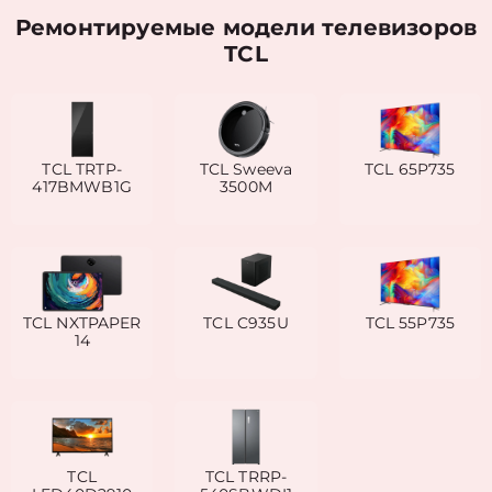
Ремонтируемые модели телевизоров
TCL
TCL TRTP-
TCL Sweeva
TCL 65P735
417BMWB1G
3500M
TCL NXTPAPER
TCL C935U
TCL 55P735
14
TCL
TCL TRRP-