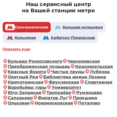
Наш сервисный центр
на Вашей станции метро
Сокольническая
Большая кольцевая
Кольцевая
Арбатско-Покровская
Показать еще
Бульвар Рокоссовского
Черкизовская
Преображенская площадь
Красносельская
Красные Ворота
Чистые пруды
Лубянка
Охотный Ряд
Библиотека имени Ленина
Кропоткинская
Фрунзенская
Спортивная
Воробьёвы горы
Университет
Юго-Западная
Тропарёво
Румянцево
Саларьево
Филатов Луг
Прокшино
Ольховая
Новомосковская
Потапово