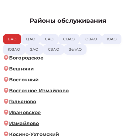
Районы обслуживания
ВАО
ЦАО
САО
СВАО
ЮВАО
ЮАО
ЮЗАО
ЗАО
СЗАО
ЗелАО
Богородское
Вешняки
Восточный
Восточное Измайлово
Гольяново
Ивановское
Измайлово
Косино-Ухтомский