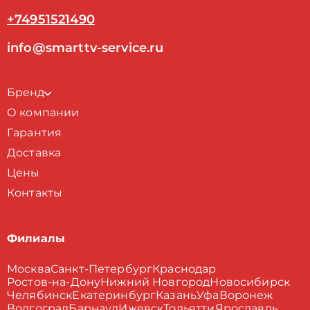
+74951521490
info@smarttv-service.ru
Бренд
О компании
Гарантия
Доставка
Цены
Контакты
Филиалы
Москва
Санкт-Петербург
Краснодар
Ростов-на-Дону
Нижний Новгород
Новосибирск
Челябинск
Екатеринбург
Казань
Уфа
Воронеж
Волгоград
Барнаул
Ижевск
Тольятти
Ярославль