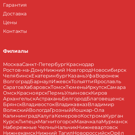
Гарантия
Доставка
Цены
Контакты
Филиалы
Москва
Санкт-Петербург
Краснодар
Ростов-на-Дону
Нижний Новгород
Новосибирск
Челябинск
Екатеринбург
Казань
Уфа
Воронеж
Волгоград
Барнаул
Ижевск
Тольятти
Ярославль
Саратов
Хабаровск
Томск
Тюмень
Иркутск
Самара
Омск
Красноярск
Пермь
Ульяновск
Киров
Архангельск
Астрахань
Белгород
Благовещенск
Брянск
Владивосток
Владикавказ
Владимир
Волжский
Вологда
Грозный
Йошкар-Ола
Калининград
Калуга
Кемерово
Кострома
Курган
Курск
Липецк
Магнитогорск
Махачкала
Мурманск
Набережные Челны
Нальчик
Нижневартовск
Нижнекамск
Нижний Тагил
Новороссийск
Орёл