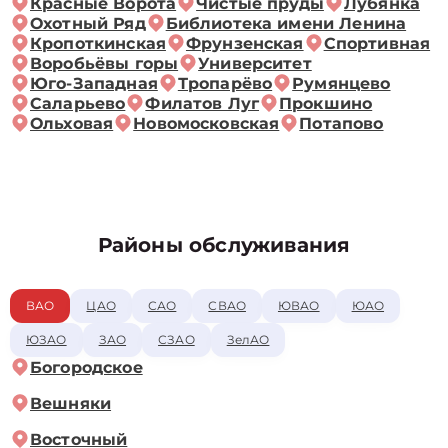
Красные Ворота
Чистые пруды
Лубянка
Охотный Ряд
Библиотека имени Ленина
Кропоткинская
Фрунзенская
Спортивная
Воробьёвы горы
Университет
Юго-Западная
Тропарёво
Румянцево
Саларьево
Филатов Луг
Прокшино
Ольховая
Новомосковская
Потапово
Районы обслуживания
ВАО
ЦАО
САО
СВАО
ЮВАО
ЮАО
ЮЗАО
ЗАО
СЗАО
ЗелАО
Богородское
Вешняки
Восточный