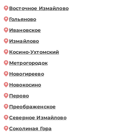
Восточное Измайлово
Гольяново
Ивановское
Измайлово
Косино-Ухтомский
Метрогородок
Новогиреево
Новокосино
Перово
Преображенское
Северное Измайлово
Соколиная Гора