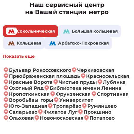
Наш сервисный центр
на Вашей станции метро
Сокольническая
Большая кольцевая
Кольцевая
Арбатско-Покровская
Показать еще
Бульвар Рокоссовского
Черкизовская
Преображенская площадь
Красносельская
Красные Ворота
Чистые пруды
Лубянка
Охотный Ряд
Библиотека имени Ленина
Кропоткинская
Фрунзенская
Спортивная
Воробьёвы горы
Университет
Юго-Западная
Тропарёво
Румянцево
Саларьево
Филатов Луг
Прокшино
Ольховая
Новомосковская
Потапово