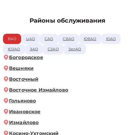
Районы обслуживания
ВАО
ЦАО
САО
СВАО
ЮВАО
ЮАО
ЮЗАО
ЗАО
СЗАО
ЗелАО
Богородское
Вешняки
Восточный
Восточное Измайлово
Гольяново
Ивановское
Измайлово
Косино-Ухтомский