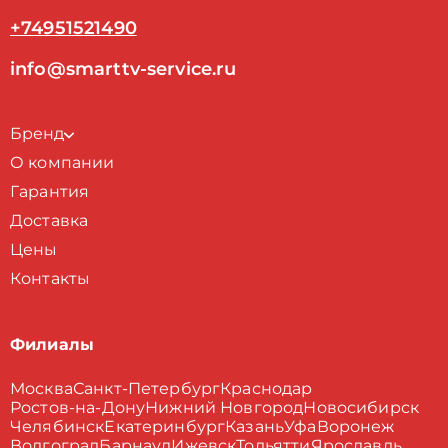
+74951521490
info@smarttv-service.ru
Бренд
О компании
Гарантия
Доставка
Цены
Контакты
Филиалы
Москва
Санкт-Петербург
Краснодар
Ростов-на-Дону
Нижний Новгород
Новосибирск
Челябинск
Екатеринбург
Казань
Уфа
Воронеж
Волгоград
Барнаул
Ижевск
Тольятти
Ярославль