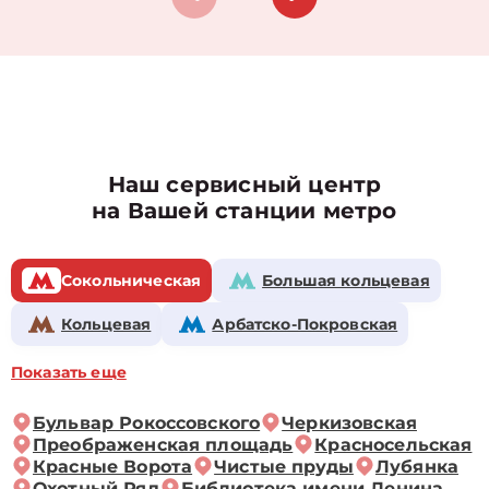
Наш сервисный центр
на Вашей станции метро
Сокольническая
Большая кольцевая
Кольцевая
Арбатско-Покровская
Показать еще
Бульвар Рокоссовского
Черкизовская
Преображенская площадь
Красносельская
Красные Ворота
Чистые пруды
Лубянка
Охотный Ряд
Библиотека имени Ленина