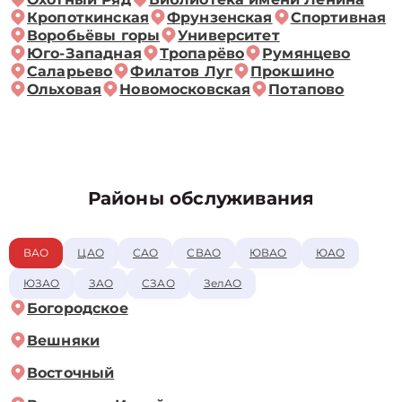
Кропоткинская
Фрунзенская
Спортивная
Воробьёвы горы
Университет
Юго-Западная
Тропарёво
Румянцево
Саларьево
Филатов Луг
Прокшино
Ольховая
Новомосковская
Потапово
Районы обслуживания
ВАО
ЦАО
САО
СВАО
ЮВАО
ЮАО
ЮЗАО
ЗАО
СЗАО
ЗелАО
Богородское
Вешняки
Восточный