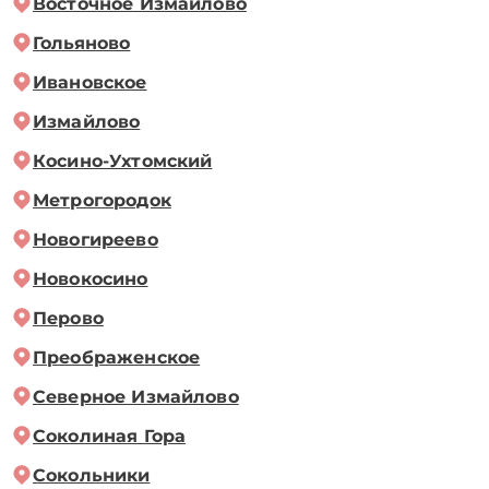
Восточное Измайлово
Гольяново
Ивановское
Измайлово
Косино-Ухтомский
Метрогородок
Новогиреево
Новокосино
Перово
Преображенское
Северное Измайлово
Соколиная Гора
Сокольники