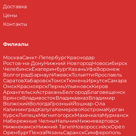
Доставка
Цены
Контакты
Филиалы
Москва
Санкт-Петербург
Краснодар
Ростов-на-Дону
Нижний Новгород
Новосибирск
Челябинск
Екатеринбург
Казань
Уфа
Воронеж
Волгоград
Барнаул
Ижевск
Тольятти
Ярославль
Саратов
Хабаровск
Томск
Тюмень
Иркутск
Самара
Омск
Красноярск
Пермь
Ульяновск
Киров
Архангельск
Астрахань
Белгород
Благовещенск
Брянск
Владивосток
Владикавказ
Владимир
Волжский
Вологда
Грозный
Йошкар-Ола
Калининград
Калуга
Кемерово
Кострома
Курган
Курск
Липецк
Магнитогорск
Махачкала
Мурманск
Набережные Челны
Нальчик
Нижневартовск
Нижнекамск
Нижний Тагил
Новороссийск
Орёл
Оренбург
Пенза
Рязань
Саранск
Симферополь