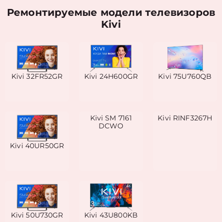
Ремонтируемые модели телевизоров
Kivi
Kivi 32FR52GR
Kivi 24H600GR
Kivi 75U760QB
Kivi SM 7161
Kivi RINF3267H
DCWO
Kivi 40UR50GR
Kivi 50U730GR
Kivi 43U800KB