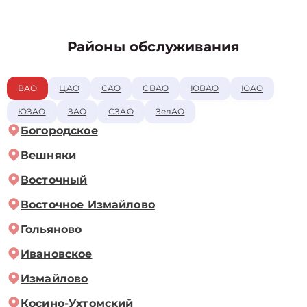
Районы обслуживания
ВАО
ЦАО
САО
СВАО
ЮВАО
ЮАО
ЮЗАО
ЗАО
СЗАО
ЗелАО
Богородское
Вешняки
Восточный
Восточное Измайлово
Гольяново
Ивановское
Измайлово
Косино-Ухтомский