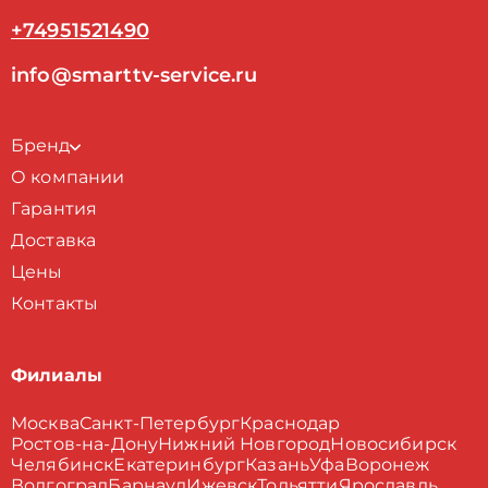
+74951521490
info@smarttv-service.ru
Бренд
О компании
Гарантия
Доставка
Цены
Контакты
Филиалы
Москва
Санкт-Петербург
Краснодар
Ростов-на-Дону
Нижний Новгород
Новосибирск
Челябинск
Екатеринбург
Казань
Уфа
Воронеж
Волгоград
Барнаул
Ижевск
Тольятти
Ярославль