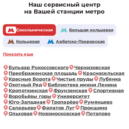
Наш сервисный центр
на Вашей станции метро
Сокольническая
Большая кольцевая
Кольцевая
Арбатско-Покровская
Показать еще
Бульвар Рокоссовского
Черкизовская
Преображенская площадь
Красносельская
Красные Ворота
Чистые пруды
Лубянка
Охотный Ряд
Библиотека имени Ленина
Кропоткинская
Фрунзенская
Спортивная
Воробьёвы горы
Университет
Юго-Западная
Тропарёво
Румянцево
Саларьево
Филатов Луг
Прокшино
Ольховая
Новомосковская
Потапово