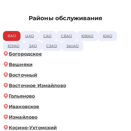
Районы обслуживания
ВАО
ЦАО
САО
СВАО
ЮВАО
ЮАО
ЮЗАО
ЗАО
СЗАО
ЗелАО
Богородское
Вешняки
Восточный
Восточное Измайлово
Гольяново
Ивановское
Измайлово
Косино-Ухтомский