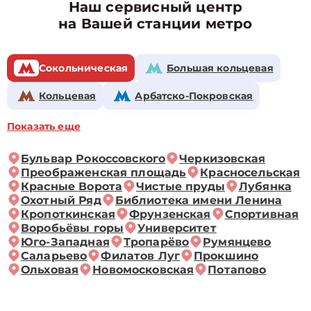
Наш сервисный центр
на Вашей станции метро
Сокольническая
Большая кольцевая
Кольцевая
Арбатско-Покровская
Показать еще
Бульвар Рокоссовского
Черкизовская
Преображенская площадь
Красносельская
Красные Ворота
Чистые пруды
Лубянка
Охотный Ряд
Библиотека имени Ленина
Кропоткинская
Фрунзенская
Спортивная
Воробьёвы горы
Университет
Юго-Западная
Тропарёво
Румянцево
Саларьево
Филатов Луг
Прокшино
Ольховая
Новомосковская
Потапово