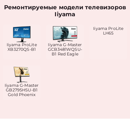
Ремонтируемые модели телевизоров
Iiyama
Iiyama ProLite
LH65
Iiyama ProLite
Iiyama G-Master
XB3270QS-B1
GCB3481WQSU-
B1 Red Eagle
Iiyama G-Master
GB2795HSU-B1
Gold Phoenix