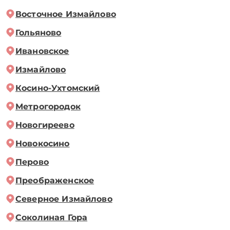
Восточное Измайлово
Гольяново
Ивановское
Измайлово
Косино-Ухтомский
Метрогородок
Новогиреево
Новокосино
Перово
Преображенское
Северное Измайлово
Соколиная Гора