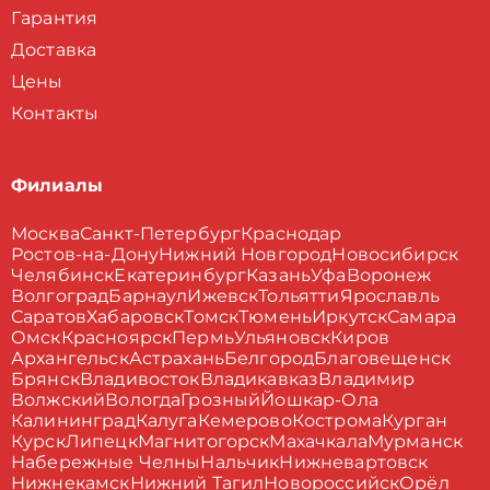
Гарантия
Доставка
Цены
Контакты
Филиалы
Москва
Санкт-Петербург
Краснодар
Ростов-на-Дону
Нижний Новгород
Новосибирск
Челябинск
Екатеринбург
Казань
Уфа
Воронеж
Волгоград
Барнаул
Ижевск
Тольятти
Ярославль
Саратов
Хабаровск
Томск
Тюмень
Иркутск
Самара
Омск
Красноярск
Пермь
Ульяновск
Киров
Архангельск
Астрахань
Белгород
Благовещенск
Брянск
Владивосток
Владикавказ
Владимир
Волжский
Вологда
Грозный
Йошкар-Ола
Калининград
Калуга
Кемерово
Кострома
Курган
Курск
Липецк
Магнитогорск
Махачкала
Мурманск
Набережные Челны
Нальчик
Нижневартовск
Нижнекамск
Нижний Тагил
Новороссийск
Орёл