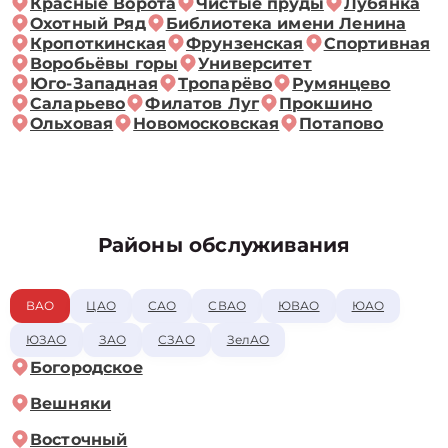
Красные Ворота
Чистые пруды
Лубянка
Охотный Ряд
Библиотека имени Ленина
Кропоткинская
Фрунзенская
Спортивная
Воробьёвы горы
Университет
Юго-Западная
Тропарёво
Румянцево
Саларьево
Филатов Луг
Прокшино
Ольховая
Новомосковская
Потапово
Районы обслуживания
ВАО
ЦАО
САО
СВАО
ЮВАО
ЮАО
ЮЗАО
ЗАО
СЗАО
ЗелАО
Богородское
Вешняки
Восточный