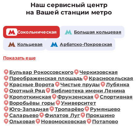
Наш сервисный центр
на Вашей станции метро
Сокольническая
Большая кольцевая
Кольцевая
Арбатско-Покровская
Показать еще
Бульвар Рокоссовского
Черкизовская
Преображенская площадь
Красносельская
Красные Ворота
Чистые пруды
Лубянка
Охотный Ряд
Библиотека имени Ленина
Кропоткинская
Фрунзенская
Спортивная
Воробьёвы горы
Университет
Юго-Западная
Тропарёво
Румянцево
Саларьево
Филатов Луг
Прокшино
Ольховая
Новомосковская
Потапово