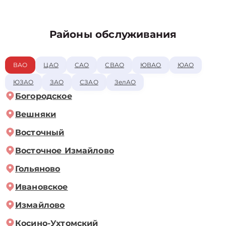
Районы обслуживания
ВАО
ЦАО
САО
СВАО
ЮВАО
ЮАО
ЮЗАО
ЗАО
СЗАО
ЗелАО
Богородское
Вешняки
Восточный
Восточное Измайлово
Гольяново
Ивановское
Измайлово
Косино-Ухтомский