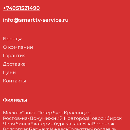
+74951521490
info@smarttv-service.ru
Бренд
О компании
Гарантия
Доставка
Цены
Контакты
Филиалы
Москва
Санкт-Петербург
Краснодар
Ростов-на-Дону
Нижний Новгород
Новосибирск
Челябинск
Екатеринбург
Казань
Уфа
Воронеж
Волгоград
Барнаул
Ижевск
Тольятти
Ярославль