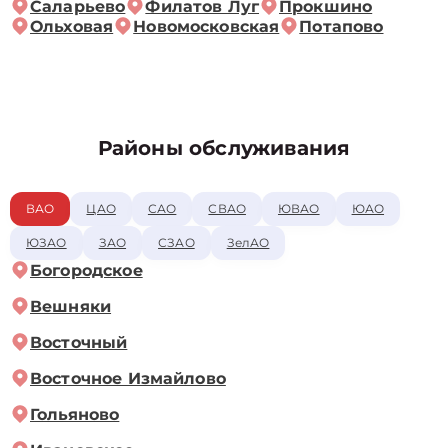
Саларьево
Филатов Луг
Прокшино
Ольховая
Новомосковская
Потапово
Районы обслуживания
ВАО
ЦАО
САО
СВАО
ЮВАО
ЮАО
ЮЗАО
ЗАО
СЗАО
ЗелАО
Богородское
Вешняки
Восточный
Восточное Измайлово
Гольяново