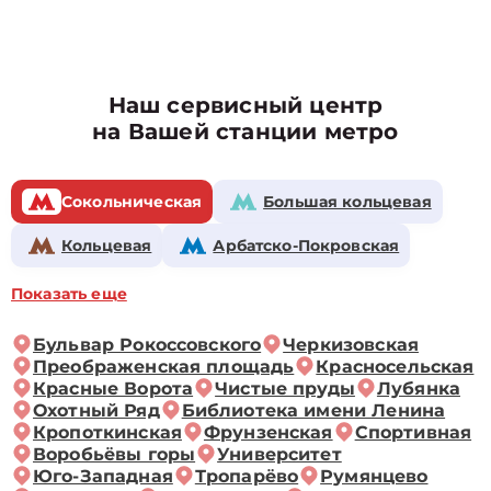
Наш сервисный центр
на Вашей станции метро
Сокольническая
Большая кольцевая
Кольцевая
Арбатско-Покровская
Показать еще
Бульвар Рокоссовского
Черкизовская
Преображенская площадь
Красносельская
Красные Ворота
Чистые пруды
Лубянка
Охотный Ряд
Библиотека имени Ленина
Кропоткинская
Фрунзенская
Спортивная
Воробьёвы горы
Университет
Юго-Западная
Тропарёво
Румянцево