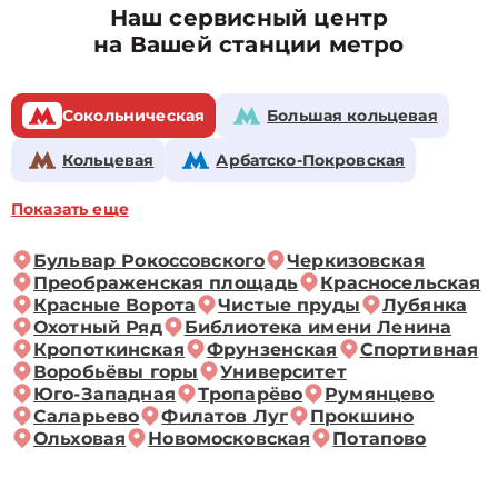
Наш сервисный центр
на Вашей станции метро
Сокольническая
Большая кольцевая
Кольцевая
Арбатско-Покровская
Показать еще
Бульвар Рокоссовского
Черкизовская
Преображенская площадь
Красносельская
Красные Ворота
Чистые пруды
Лубянка
Охотный Ряд
Библиотека имени Ленина
Кропоткинская
Фрунзенская
Спортивная
Воробьёвы горы
Университет
Юго-Западная
Тропарёво
Румянцево
Саларьево
Филатов Луг
Прокшино
Ольховая
Новомосковская
Потапово