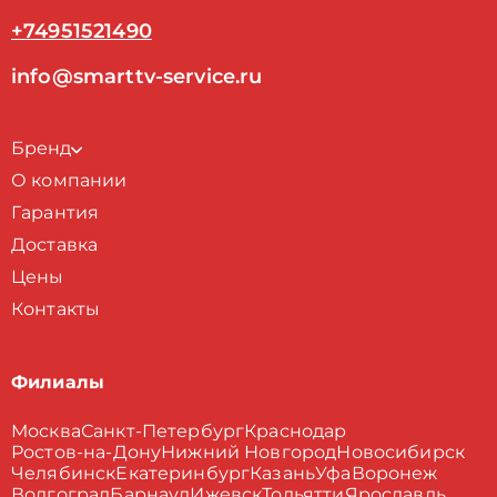
+74951521490
info@smarttv-service.ru
Бренд
О компании
Гарантия
Доставка
Цены
Контакты
Филиалы
Москва
Санкт-Петербург
Краснодар
Ростов-на-Дону
Нижний Новгород
Новосибирск
Челябинск
Екатеринбург
Казань
Уфа
Воронеж
Волгоград
Барнаул
Ижевск
Тольятти
Ярославль