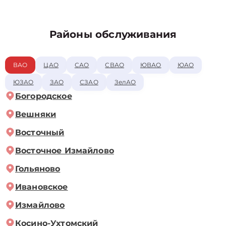
Районы обслуживания
ВАО
ЦАО
САО
СВАО
ЮВАО
ЮАО
ЮЗАО
ЗАО
СЗАО
ЗелАО
Богородское
Вешняки
Восточный
Восточное Измайлово
Гольяново
Ивановское
Измайлово
Косино-Ухтомский